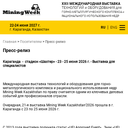
XXII МЕЖДУНАРОДНАЯ ВЫСТАВКА
ТЕХНОЛОГИЙ и ОБОРУДОВАНИЯ для
ГОРНО-МЕТАЛЛУРГИЧЕСКОГО КОМПЛЕКСА и
РАЦИОНАЛЬНОГО ИСПОЛЬЗОВАНИЯ НЕДР
22-24 июня 2027 г.
RU
ENG
г. Караганда, Казахстан
Главная
>
Посетителям
>
Пресс-релиз
Пресс-релиз
Караганда - стадион «Шахтер» - 23 - 25 июня 2026 г. - Выставка для
специалистов
Международная выставка технологий и оборудования для горно-
металлургического комплекса и рационального использования недр
Mining Week Kazakhstan по праву считается одним из ключевых деловых
событий для профессионалов отрасли.
Очередная, 21-я выставка Mining Week Kazakhstan’2026 прошла в г.
Караганда с 23 по 25 июня 2026 г.
С 2013 года выставка получила статус «UFI Approved Event». Знак «UFI